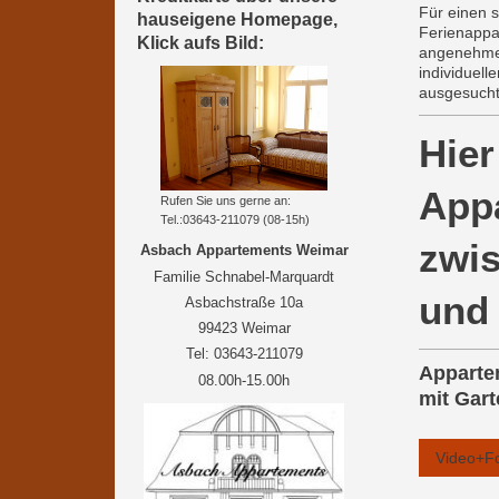
Für einen 
hauseigene Homepage,
Ferienappa
Klick aufs Bild:
angenehme 
individuell
ausgesucht.
Hier
App
Rufen Sie uns gerne an:
Tel.:03643-211079 (08-15h)
zwis
Asbach Appartements Weimar
Familie Schnabel-Marquardt
und
Asbachstraße 10a
99423 Weimar
Tel: 03643-211079
Apparte
08.00h-15.00h
mit Gar
Video+Fo