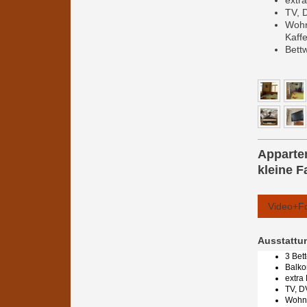
extr
TV, 
Wohn
Kaff
Bett
Apparte
kleine 
Video+F
Ausstattu
3 Bet
Balk
extra
TV, D
Wohnk