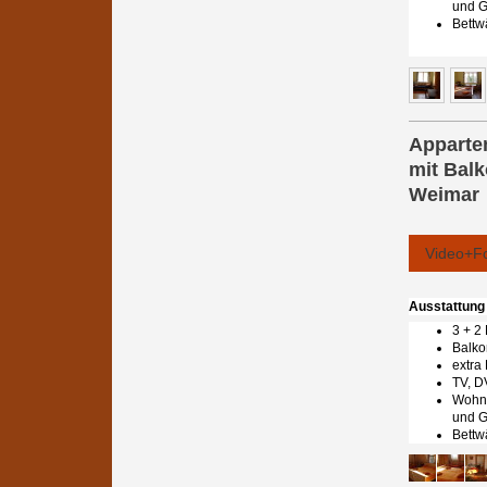
und G
Bettw
Apparte
mit Bal
Weimar
Video+F
Ausstattung
3 + 2
Balko
extra
TV, D
Wohnk
und G
Bettw