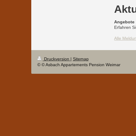
Aktu
Angebote
Erfahren S
Alle Meldu
Druckversion
|
Sitemap
© © Asbach Appartements Pension Weimar