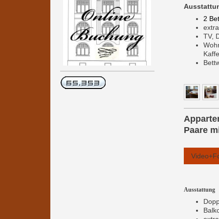
Ausstattu
2 Bet
extr
TV, 
Wohn
Kaff
Bett
Apparte
Paare m
Video+F
Ausstattung
Dopp
Balk